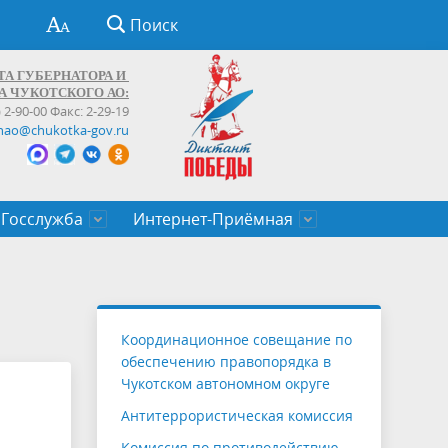
Поиск
ТА ГУБЕРНАТОРА И
А ЧУКОТСКОГО АО:
) 2-90-00 Факс: 2-29-19
hao@chukotka-gov.ru
Госслужба
Интернет-Приёмная
ти
ентров
приказы
Муниципальные образования
Федеральные органы власти
Приоритетные направления
Объявления, конкурсы, заявки
От первого лица
Профессиональное развитие
Оставить обращение (обратная связь)
государственных гражданских
Бизнесу
Координационное совещание по
служащих Чукотского автономного
обеспечению правопорядка в
округа
Чукотском автономном округе
Антитеррористическая комиссия
Комиссия по противодействию