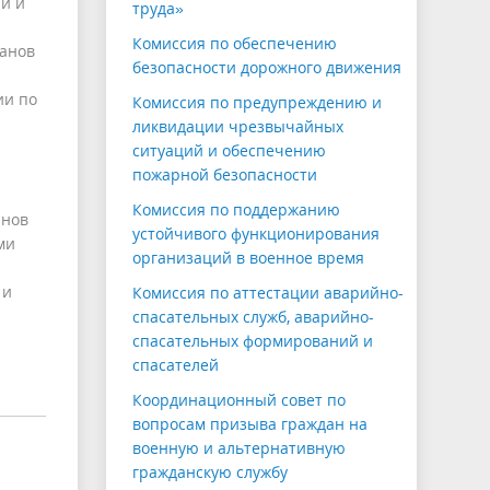
и и
труда»
Комиссия по обеспечению
ганов
безопасности дорожного движения
ии по
Комиссия по предупреждению и
ликвидации чрезвычайных
ситуаций и обеспечению
пожарной безопасности
Комиссия по поддержанию
анов
устойчивого функционирования
ми
организаций в военное время
 и
Комиссия по аттестации аварийно-
спасательных служб, аварийно-
спасательных формирований и
спасателей
Координационный совет по
вопросам призыва граждан на
военную и альтернативную
гражданскую службу