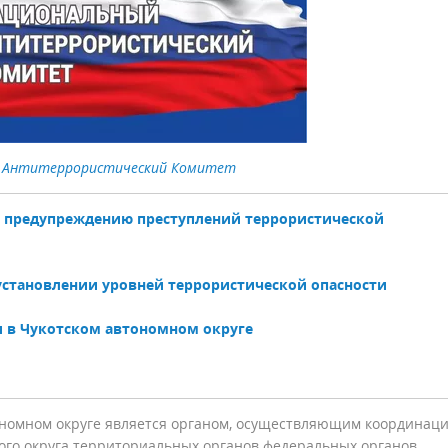
 Антитеррористический Комитет
 предупреждению преступлений террористической
установлении уровней террористической опасности
 в Чукотском автономном округе
ономном округе является органом, осуществляющим координац
ого округа территориальных органов федеральных органов