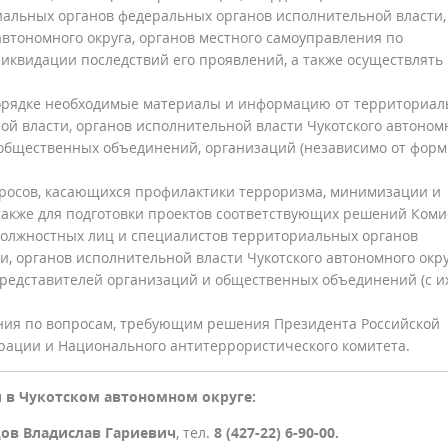
альных органов федеральных органов исполнительной власти,
автономного округа, органов местного самоуправления по
иквидации последствий его проявлений, а также осуществлять
порядке необходимые материалы и информацию от территориа
й власти, органов исполнительной власти Чукотского автоном
 общественных объединений, организаций (независимо от форм
просов, касающихся профилактики терроризма, минимизации и
также для подготовки проектов соответствующих решений Коми
 должностных лиц и специалистов территориальных органов
, органов исполнительной власти Чукотского автономного окру
представителей организаций и общественных объединений (с и
ния по вопросам, требующим решения Президента Российской
рации и Национального антитеррористического комитета.
 в Чукотском автономном округе:
ов Владислав Гариевич
, тел.
8 (427-22) 6-90-00.