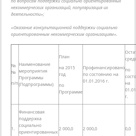
по вопросам поддержки социально ориентированных
некоммерческих организаций, популяризация их
деятельности»;
«Оказание консультационной поддержки социально
ориентированным некоммерческим организациям».
Оста
План
сред
Наименование
№
на 2015
Профинансировано
по
мероприятия
№
год
по состоянию на
сост
Программы
01.01.2016 г.
п/п
на
(Подпрограммы)
по
01.01
Программе
г.
Финансовая
поддержка
социально
1.
2 000,0
2 000,0
0,0
ориентированных