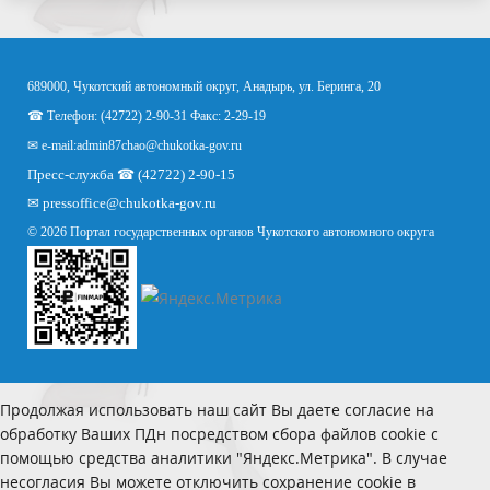
689000, Чукотский автономный округ, Анадырь, ул. Беринга, 20
☎ Телефон: (42722) 2-90-31 Факс: 2-29-19
✉ e-mail:
admin87chao@chukotka-gov.ru
Пресс-служба ☎ (42722) 2-90-15
✉
pressoffice
@chukotka-gov.ru
© 2026 Портал государственных органов Чукотского автономного округа
Продолжая использовать наш сайт Вы даете согласие на
обработку Ваших ПДн посредством сбора файлов cookie с
помощью средства аналитики "Яндекс.Метрика". В случае
несогласия Вы можете отключить сохранение cookie в