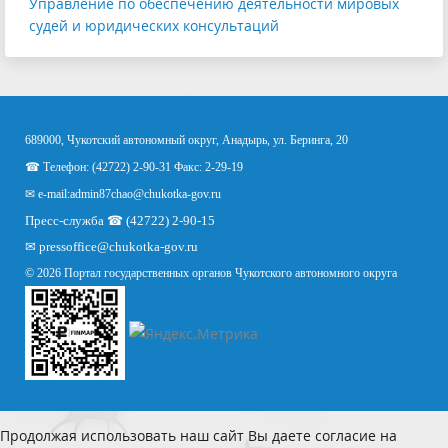
Управление по обеспечению деятельности мировых
судей и юридических консультаций
689000, Чукотский автономный округ, Анадырь, ул. Беринга, 20
☎ Телефон: (42722) 2-90-31 Факс: 2-29-19
✉ e-mail:
admin87chao@chukotka-gov.ru
Пресс-служба ☎ (42722) 2-90-15
✉
pressoffice
@chukotka-gov.ru
© 2026 Портал государственных органов Чукотского автономного округа
Продолжая использовать наш сайт Вы даете согласие на