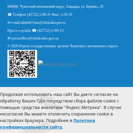
689000, Чукотский автономный округ, Анадырь, ул. Беринга, 20
☎ Телефон: (42722) 2-90-31 Факс: 2-29-19
✉ e-mail:
admin87chao@chukotka-gov.ru
Пресс-служба ☎ (42722) 2-90-15
✉
pressoffice
@chukotka-gov.ru
© 2026 Портал государственных органов Чукотского автономного округа
Продолжая использовать наш сайт Вы даете согласие на
обработку Ваших ПДн посредством сбора файлов cookie с
помощью средства аналитики "Яндекс.Метрика". В случае
несогласия Вы можете отключить сохранение cookie в
настройках браузера. Подробнее в
Политике
конфиденциальности сайта.