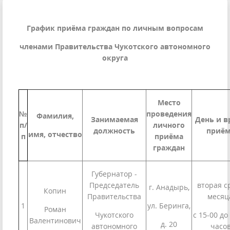
График приёма граждан по личным вопросам
членами Правительства Чукотского автономного
округа
Место
№
проведения
Фамилия,
Занимаемая
День и в
п/
личного
должность
приё
имя, отчество
п
приёма
граждан
Губернатор -
Председатель
вторая с
г. Анадырь,
Копин
Правительства
месяц
1
ул. Беринга,
Роман
Чукотского
с 15-00 до
Валентинович
д. 20
автономного
часо