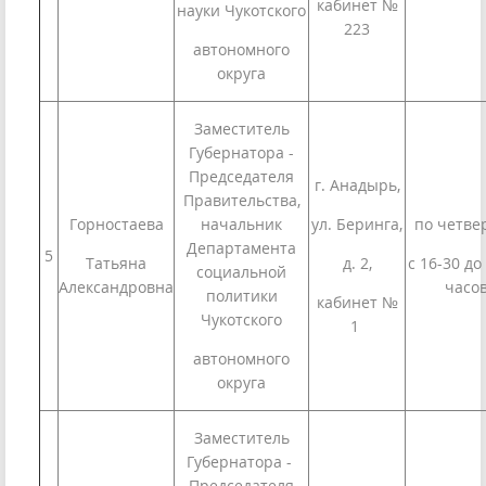
кабинет №
науки Чукотского
223
автономного
округа
Заместитель
Губернатора -
Председателя
г. Анадырь,
Правительства,
Горностаева
начальник
ул. Беринга,
по четве
Департамента
5
Татьяна
д. 2,
с 16-30 до
социальной
Александровна
часо
политики
кабинет №
Чукотского
1
автономного
округа
Заместитель
Губернатора -
Председателя