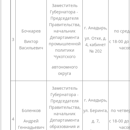
Заместитель
Губернатора -
Председателя
Правительства,
г. Анадырь,
Бочкарев
начальник
по сред
Департамента
ул. Отке, д.
3
Виктор
с 18-00 до
промышленной
4, кабинет
Васильевич
часо
политики
№ 202
Чукотского
автономного
округа
Заместитель
Губернатора -
г. Анадырь,
Председателя
Правительства,
Боленков
ул. Беринга,
по четве
начальник
4
Департамента
Андрей
д. 7,
с 18-00 до
образования и
Геннадьевич
часо