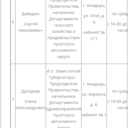
г. Анадырь,
Правительства,
начальник
Давидюк
по сред
ул. Отке, д.
Департамента
6
4,
Сергей
с 16-00 до
сельского
Николаевич
часо
хозяйства и
кабинет №
продовольствия
211
Чукотского
автономного
округа
И.о. Заместителя
Губернатора -
Председателя
г. Анадырь,
Правительства,
Дроздова
по сред
ул. Беринга,
начальника
7
Елена
с 16-00 до
Департамента
д. 6,
Александровна
часо
здравоохранения
кабинет № 1
Чукотского
автономного
округа