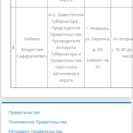
И.о. Заместителя
Губернатора -
Председателя
г. Анадырь,
Правительства,
Набиев
ул. Беринга,
по вторн
Руководителя
8
Аппарата
Владислав
д. 20,
с 16-00 до
Губернатора и
Сафаралиевич
часо
кабинет №
Правительства
33
Чукотского
автономного
округа
Правительство
Полномочия Правительства
Регламент Правительства