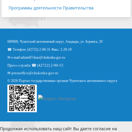
Программы деятельности Правительства
689000, Чукотский автономный округ, Анадырь, ул. Беринга, 20
☎ Телефон: (42722) 2-90-31 Факс: 2-29-19
✉ e-mail:
admin87chao@chukotka-gov.ru
Пресс-служба ☎ (42722) 2-90-15
✉
pressoffice
@chukotka-gov.ru
© 2026 Портал государственных органов Чукотского автономного округа
Продолжая использовать наш сайт Вы даете согласие на