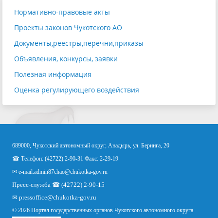
Нормативно-правовые акты
Проекты законов Чукотского АО
Документы,реестры,перечни,приказы
Объявления, конкурсы, заявки
Полезная информация
Оценка регулирующего воздействия
689000, Чукотский автономный округ, Анадырь, ул. Беринга, 20
☎ Телефон: (42722) 2-90-31 Факс: 2-29-19
✉ e-mail:
admin87chao@chukotka-gov.ru
Пресс-служба ☎ (42722) 2-90-15
✉
pressoffice
@chukotka-gov.ru
© 2026 Портал государственных органов Чукотского автономного округа