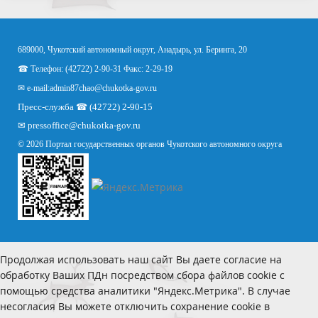
689000, Чукотский автономный округ, Анадырь, ул. Беринга, 20
☎ Телефон: (42722) 2-90-31 Факс: 2-29-19
✉ e-mail:
admin87chao@chukotka-gov.ru
Пресс-служба ☎ (42722) 2-90-15
✉
pressoffice
@chukotka-gov.ru
© 2026 Портал государственных органов Чукотского автономного округа
Продолжая использовать наш сайт Вы даете согласие на
обработку Ваших ПДн посредством сбора файлов cookie с
помощью средства аналитики "Яндекс.Метрика". В случае
несогласия Вы можете отключить сохранение cookie в