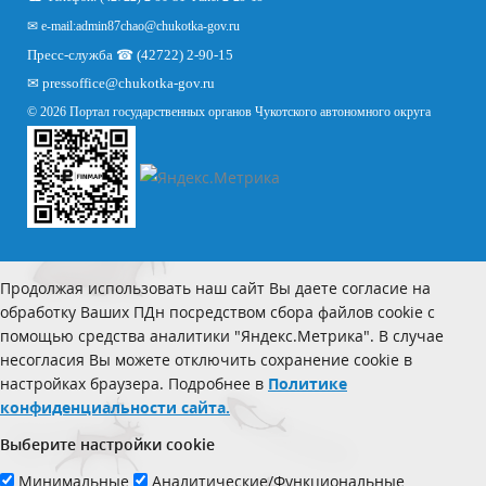
✉ e-mail:
admin87chao@chukotka-gov.ru
Пресс-служба ☎ (42722) 2-90-15
✉
pressoffice
@chukotka-gov.ru
© 2026 Портал государственных органов Чукотского автономного округа
Продолжая использовать наш сайт Вы даете согласие на
обработку Ваших ПДн посредством сбора файлов cookie с
помощью средства аналитики "Яндекс.Метрика". В случае
несогласия Вы можете отключить сохранение cookie в
настройках браузера. Подробнее в
Политике
конфиденциальности сайта.
Выберите настройки cookie
Минимальные
Аналитические/Функциональные