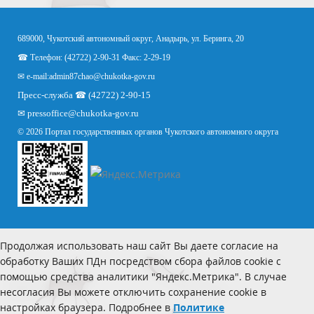
689000, Чукотский автономный округ, Анадырь, ул. Беринга, 20
☎ Телефон: (42722) 2-90-31 Факс: 2-29-19
✉ e-mail:
admin87chao@chukotka-gov.ru
Пресс-служба ☎ (42722) 2-90-15
✉
pressoffice
@chukotka-gov.ru
© 2026 Портал государственных органов Чукотского автономного округа
Продолжая использовать наш сайт Вы даете согласие на
обработку Ваших ПДн посредством сбора файлов cookie с
помощью средства аналитики "Яндекс.Метрика". В случае
несогласия Вы можете отключить сохранение cookie в
настройках браузера. Подробнее в
Политике