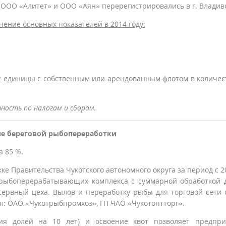
и ООО «Алитет» и ООО «Аян» перерегистрировались в г. Владив
ение основных показателей в 2014 году:
диницы с собственным или арендованным флотом в количес
ность по налогам и сборам.
е береговой рыбопереработки
 85 %.
равительства Чукотского автономного округа за период с 2
 рыбоперерабатывающих комплекса с суммарной обработкой 
сервный цеха. Вылов и переработку рыбы для торговой сети 
: ОАО «Чукотрыбпромхоз», ГП ЧАО «Чукотоптторг».
 долей на 10 лет) и освоение квот позволяет предпри