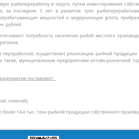
вую рыбопереработку в округе, путем инвестирования собст
ак, за последние 5 лет в развитие трех рыбоперерабаты
перерабатывающих мощностей и модернизации флота, прибр
н. рублей.
вают потребность населения рыбой местного производст
 региона.
ереработкой, осуществляет реализацию рыбной продукции 
 а также, муниципальным предприятиям оптово-розничной то
 предприятия поставляют:
й, соленой);
более 14,4 тыс. тонн рыбной продукции собственного произво