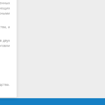
венных
вающих
ежными
ва, а
в двух
рговли
дства.