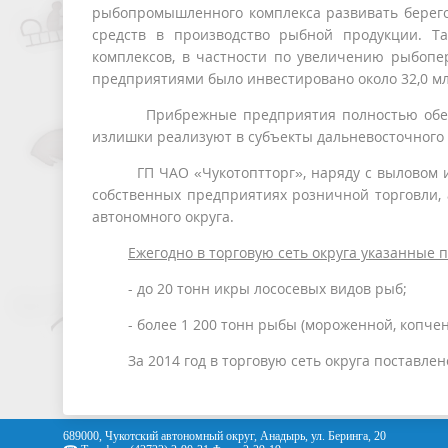
рыбопромышленного комплекса развивать берего
средств в производство рыбной продукции. Т
комплексов, в частности по увеличению рыбо
предприятиями было инвестировано около 32,0 мл
Прибрежные предприятия полностью обеспечи
излишки реализуют в субъекты дальневосточного
ГП ЧАО «Чукотоптторг», наряду с выловом и п
собственных предприятиях розничной торговли,
автономного округа.
Ежегодно в торговую сеть округа указанные
- до 20 тонн икры лососевых видов рыб;
- более 1 200 тонн рыбы (мороженной, копчено
За 2014 год в торговую сеть округа поставлено 
689000, Чукотский автономный округ, Анадырь, ул. Беринга, 20