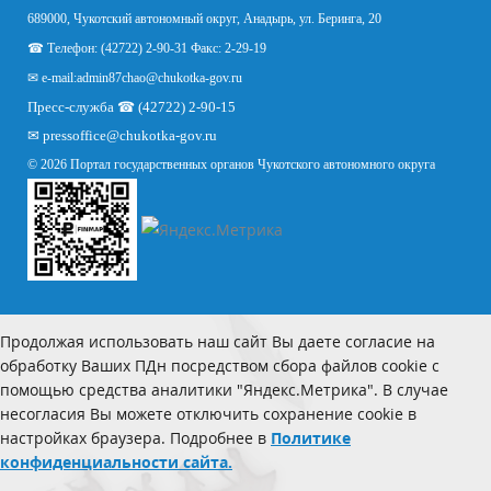
689000, Чукотский автономный округ, Анадырь, ул. Беринга, 20
☎ Телефон: (42722) 2-90-31 Факс: 2-29-19
✉ e-mail:
admin87chao@chukotka-gov.ru
Пресс-служба ☎ (42722) 2-90-15
✉
pressoffice
@chukotka-gov.ru
© 2026 Портал государственных органов Чукотского автономного округа
Продолжая использовать наш сайт Вы даете согласие на
обработку Ваших ПДн посредством сбора файлов cookie с
помощью средства аналитики "Яндекс.Метрика". В случае
несогласия Вы можете отключить сохранение cookie в
настройках браузера. Подробнее в
Политике
конфиденциальности сайта.