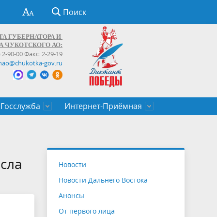
Поиск
ТА ГУБЕРНАТОРА И
А ЧУКОТСКОГО АО:
) 2-90-00 Факс: 2-29-19
hao@chukotka-gov.ru
Госслужба
Интернет-Приёмная
ти
ентров
приказы
Муниципальные образования
Федеральные органы власти
Приоритетные направления
Объявления, конкурсы, заявки
От первого лица
Профессиональное развитие
Оставить обращение (обратная связь)
государственных гражданских
Бизнесу
исла
Новости
служащих Чукотского автономного
Новости Дальнего Востока
округа
Анонсы
От первого лица