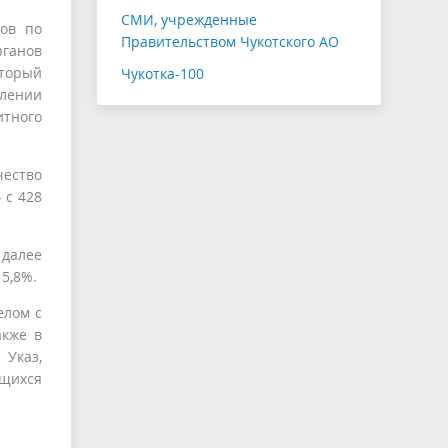
СМИ, учрежденные
ров по
Правительством Чукотского АО
ганов
оторый
Чукотка-100
лении
тного
ество
 с 428
 далее
5,8%.
елом с
акже в
Указ,
ящихся