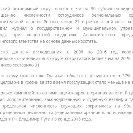
тский автономный округ вошел в число 30 субъектов-лиде
ращению численности сотрудников региональных ор
лнительной власти. Регион занял 27 строчку в рейтинге, к
авил журнал о государственном и муниципальном управ
од» при экспертной поддержке Аналитического креди
ингового агентства на основе данных Росстата.
асно данным исследования, с 2008 по 2016 год колич
ональных чиновников в округе сократилось более чем на 20 % -
ников составило 91.
о этому показателю Тульская область с результатом в 57%,
 целом же в России за это время госслужащих стало меньше на 1
колько кампаний по оптимизации кадров в органах власти. В ц
чая исполнительную, законодательную и судебную ветви), а т
 предельная численность служащих сократилась на 9%. 
редельной численности федеральных органов власти, наход
дент РФ Владимир Путин в конце 2015 года.