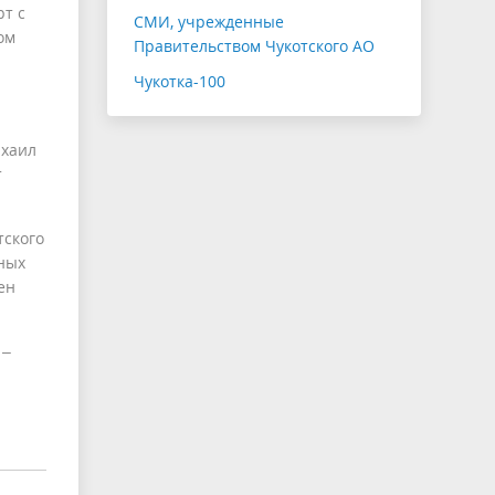
рт с
СМИ, учрежденные
ом
Правительством Чукотского АО
Чукотка-100
ихаил
т
тского
зных
ен
 –