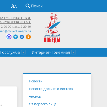
Поиск
ТА ГУБЕРНАТОРА И
А ЧУКОТСКОГО АО:
) 2-90-00 Факс: 2-29-19
hao@chukotka-gov.ru
Госслужба
Интернет-Приёмная
ти
ентров
приказы
Муниципальные образования
Федеральные органы власти
Приоритетные направления
Объявления, конкурсы, заявки
От первого лица
Профессиональное развитие
Оставить обращение (обратная связь)
государственных гражданских
Бизнесу
Новости
служащих Чукотского автономного
Новости Дальнего Востока
округа
Анонсы
От первого лица
на