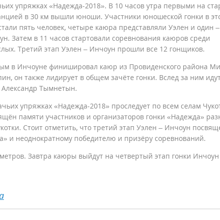
чьих упряжках «Надежда-2018». В 10 часов утра первыми на ста
анцией в 30 км вышли юноши. Участники юношеской гонки в эт
 стали пять человек, четыре каюра представляли Уэлен и один –
ун. Затем в 11 часов стартовали соревнования каюров среди
слых. Третий этап Уэлен – Инчоун прошли все 12 гонщиков.
ым в Инчоуне финишировал каюр из Провиденского района М
ин, он также лидирует в общем зачёте гонки. Вслед за ним иду
и Александр Тымнетын.
ачьих упряжках «Надежда-2018» проследует по всем селам Чуко
вящён памяти участников и организаторов гонки «Надежда» ра
укотки. Стоит отметить, что третий этап Уэлен – Инчоун посвящ
да» и неоднократному победителю и призёру соревнований.
метров. Завтра каюры выйдут на четвертый этап гонки Инчоун
а