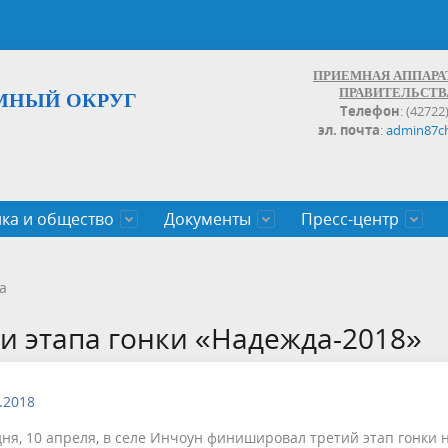
ПРИЕМНАЯ АППАРА
ПРАВИТЕЛЬСТВ
МНЫЙ ОКРУГ
Телефон
: (42722
эл. почта
:
admin87c
ка и общество
Документы
Пресс-центр
а округа
ьство
льные проекты
законов Чукотского АО
Дальнего Востока
поступления
записи и график личных
Население
Органы исполнительной влас
План социального развития ц
Документы,реестры,перечни,
Анонсы
Противодействие коррупции
Обзоры обращений
а
экономического роста
оченные
егулирующего воздействия
100
и этапа гонки «Надежда-2018»
.2018
дня, 10 апреля, в селе Инчоун финишировал третий этап гонки 