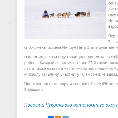
соба
дист
году
Инчо
взро
Перв
Тельп
спортсмены из села Инчоун Пётр Эймитрультын 
Напомним, в этом году традиционная гонка на соб
района. Каждый из восьми этапов 27-й гонки пос
лет, а также назван в честь именитых гонщиков Ч
Михаилу Тельпину, участнику 16-ти гонок «Надеж
Протяженность маршрута составит более 650 кило
Энурмино.
Новости Чукотского автономного округ