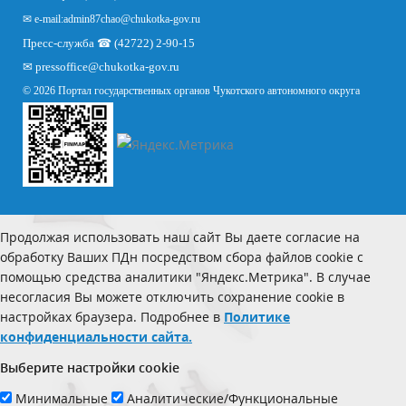
✉ e-mail:
admin87chao@chukotka-gov.ru
Пресс-служба ☎ (42722) 2-90-15
✉
pressoffice
@chukotka-gov.ru
© 2026 Портал государственных органов Чукотского автономного округа
Продолжая использовать наш сайт Вы даете согласие на
обработку Ваших ПДн посредством сбора файлов cookie с
помощью средства аналитики "Яндекс.Метрика". В случае
несогласия Вы можете отключить сохранение cookie в
настройках браузера. Подробнее в
Политике
конфиденциальности сайта.
Выберите настройки cookie
Минимальные
Аналитические/Функциональные