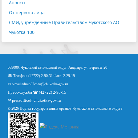
Анонсы
От первого лица
СМИ, учрежденные Правительством Чукотского АО
Чукотка-100
689000, Чукотский автономный округ, Анадырь, ул. Беринга, 20
☎ Телефон: (42722) 2-90-31 Факс: 2-29-19
✉ e-mail:
admin87chao@chukotka-gov.ru
Пресс-служба ☎ (42722) 2-90-15
✉
pressoffice
@chukotka-gov.ru
© 2026 Портал государственных органов Чукотского автономного округа