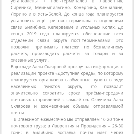
установлены 7 пост-терминалов в Лаврентия,
Сиреники, Мейныпильгино, Конергино, Канчалане,
Лорино и в Усть-Белой. До конца года планируется
установить ещё три пост-терминала в отделениях
связи Билибино, Кепервееме и Угольных Копях. До
конца 2019 года планируется обеспечение всех
отделений связи округа пост-терминалами. Это
позволит принимать платежи по безналичному
расчёту, производить расчёты за товары и за
оказанные услуги.
В докладе Аллы Скляровой прозвучала информация о
реализации проекта «Доступная среда», по которому
планируется организовать обменные пункты в ряде
населённых пунктов округа, что позволит
значительно сократить сроки приёма-передачи
почтовых отправлений с самолётов. Озвучила Алла
Склярова и ежемесячные объёмы отправляемой
почты.
- В Эгвекинот ежемесячно мы отправляем 16-20 тонн
почтового груза; в Лаврентия и Провидения – 26-30
тонн; в Билибино доставка почты идёт через