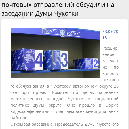
почтовых отправлений обсудили на
заседании Думы Чукотки
28.09.20
18
Расшир
енное
заседан
ие по
вопросу
почтово
го обслуживания в Чукотском автономном округе 26
сентября провёл Комитет по делам коренных
малочисленных народов Чукотки и социальной
политике Думы округа. Оно прошло в форме
видеоконференции с участием всех муниципальных
районов.
Открывая заседание, Председатель Думы Чукотского