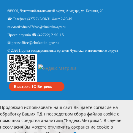
689000, Чукотский автономный округ, Анадырь, ул. Беринга, 20
☎ Телефон: (42722) 2-90-31 Факс: 2-29-19
✉ e-mail:
admin87chao@chukotka-gov.ru
Пресс-служба ☎ (42722) 2-90-15
✉
pressoffice
@chukotka-gov.ru
© 2026 Портал государственных органов Чукотского автономного округа
Быстро с 1С-Битрикс
Продолжая использовать наш сайт Вы даете согласие на
обработку Ваших ПДн посредством сбора файлов cookie с
помощью средства аналитики "Яндекс.Метрика". В случае
несогласия Вы можете отключить сохранение cookie в