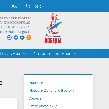
Поиск
ТА ГУБЕРНАТОРА И
А ЧУКОТСКОГО АО:
) 2-90-00 Факс: 2-29-19
hao@chukotka-gov.ru
Госслужба
Интернет-Приёмная
ти
ентров
приказы
Муниципальные образования
Федеральные органы власти
Приоритетные направления
Объявления, конкурсы, заявки
От первого лица
Профессиональное развитие
Оставить обращение (обратная связь)
государственных гражданских
Бизнесу
в
Новости
служащих Чукотского автономного
Новости Дальнего Востока
округа
Анонсы
От первого лица