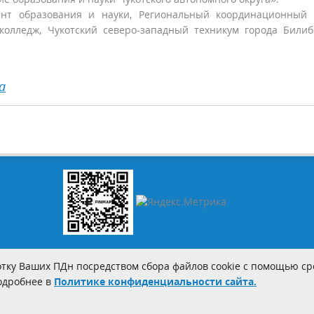
нт образования и науки, Региональный координационный 
 колледж, Чукотский северо-западный техникум города Били
а
тку Ваших ПДн посредством сбора файлов cookie с помощью сре
Подробнее в
Политике конфиденциальности сайта.