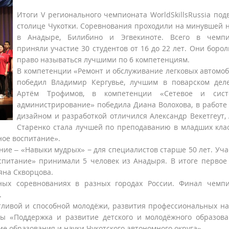
Итоги V регионального чемпионата WorldSkillsRussia под
столице Чукотки. Соревнования проходили на минувшей 
в Анадыре, Билибино и Эгвекиноте. Всего в чемпи
приняли участие 30 студентов от 16 до 22 лет. Они борол
право называться лучшими по 6 компетенциям.
В компетенции «Ремонт и обслуживание легковых автомо
победил Владимир Кергувье, лучшим в поварском дел
Артём Трофимов, в компетенции «Сетевое и сист
администрирование» победила Диана Волохова, в работе 
дизайном и разработкой отличился Александр Векетгеут,
Старенко стала лучшей по преподаванию в младших клас
ое воспитание».
ние – «Навыки мудрых» − для специалистов старше 50 лет. Уча
питание» принимали 5 человек из Анадыря. В итоге первое
яна Скворцова.
ных соревнованиях в разных городах России. Финал чемп
.
тливой и способной молодёжи, развития профессиональных н
ы «Поддержка и развитие детского и молодёжного образов
е образования и науки Чукотского автономного округа».