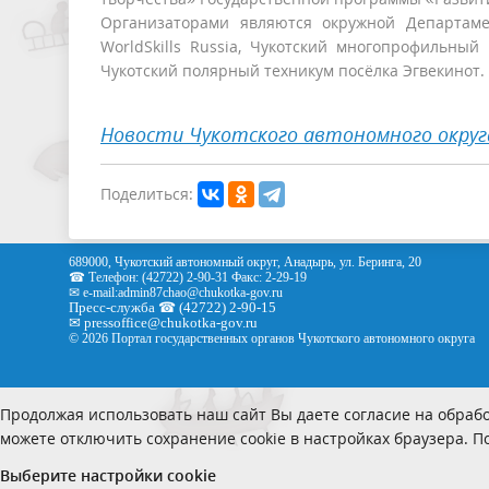
Организаторами являются окружной Департаме
WorldSkills Russia, Чукотский многопрофильный
Чукотский полярный техникум посёлка Эгвекинот.
Новости Чукотского автономного округ
Поделиться:
689000, Чукотский автономный округ, Анадырь, ул. Беринга, 20
☎ Телефон: (42722) 2-90-31 Факс: 2-29-19
✉ e-mail:
admin87chao@chukotka-gov.ru
Пресс-служба ☎ (42722) 2-90-15
✉
pressoffice
@chukotka-gov.ru
© 2026 Портал государственных органов Чукотского автономного округа
Продолжая использовать наш сайт Вы даете согласие на обрабо
можете отключить сохранение cookie в настройках браузера. 
Выберите настройки cookie