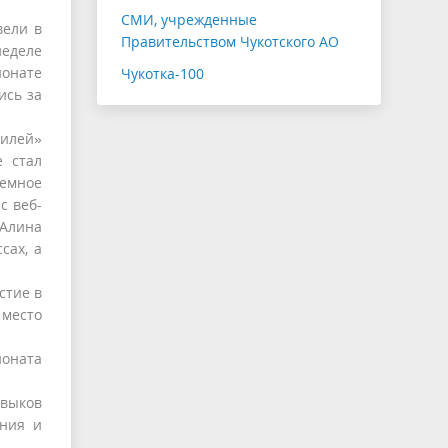
СМИ, учрежденные
вели в
Правительством Чукотского АО
неделе
онате
Чукотка-100
ись за
билей»
е стал
емное
с веб-
 Алина
сах, а
стие в
 место
ионата
авыков
ания и