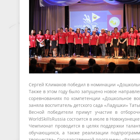
Сергей Климаков победил в номинации «Дошкольн
Также в этом году было запущено новое направле
соревнованиях по компетенции «Дошкольное вос
заняла воспитатель детского сада «Ладушки» Тать
Весной победители примут участие в отбороч
WorldSkillsRussia состоится в июле в Новокузнецке
Чемпионат проводится в целях поддержки талан
обучающихся, а также реализации подпрограмм
творчества» Государственной программы «Развити