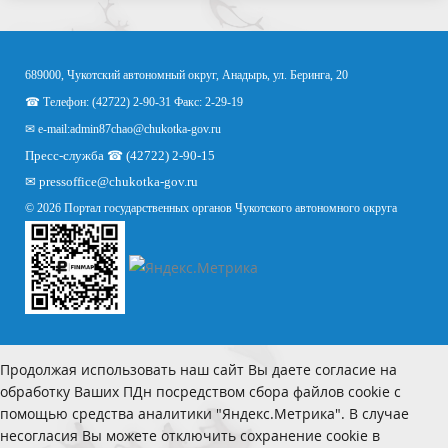
689000, Чукотский автономный округ, Анадырь, ул. Беринга, 20
☎ Телефон: (42722) 2-90-31 Факс: 2-29-19
✉ e-mail:
admin87chao@chukotka-gov.ru
Пресс-служба ☎ (42722) 2-90-15
✉
pressoffice
@chukotka-gov.ru
© 2026 Портал государственных органов Чукотского автономного округа
Продолжая использовать наш сайт Вы даете согласие на
обработку Ваших ПДн посредством сбора файлов cookie с
помощью средства аналитики "Яндекс.Метрика". В случае
несогласия Вы можете отключить сохранение cookie в