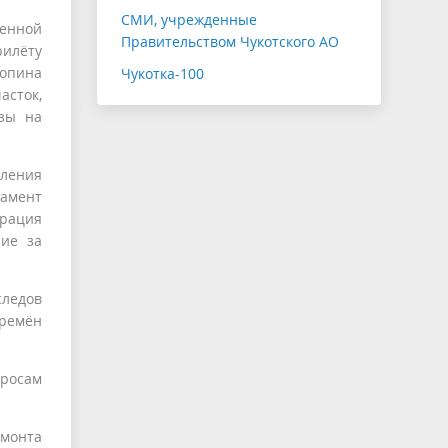
СМИ, учрежденные
венной
Правительством Чукотского АО
рилёту
опина
Чукотка-100
асток,
зы на
ления
амент
рация
ние за
следов
времён
росам
емонта