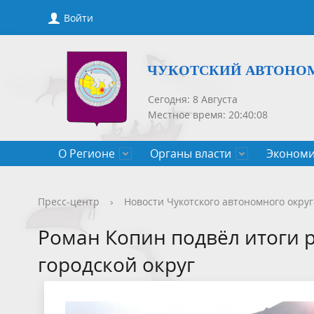
Войти
ЧУКОТСКИЙ АВТОНО
Сегодня: 8 Августа
Местное время: 20:40:08
О Регионе
Органы власти
Экономи
Общие сведения
Губернатор
Государственные программы
Нормативно-правовые акты
Новости
Конкурсы, сведения о вакантных
Порядок рассмотрения обращений
Символик
Правител
Национа
Проекты 
Новости 
Порядок 
Порядок 
Пресс-центр
›
Новости Чукотского автономного округ
Чукотского АО
должностях
приемов
Общественная палата
Полезная информация
СМИ, учрежденные Правительством
Уполном
Оценка р
Чукотка-
Роман Копин подвёл итоги 
Чукотского АО
Защита населения от ЧС
городской округ