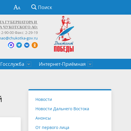
Поиск
ТА ГУБЕРНАТОРА И
А ЧУКОТСКОГО АО:
) 2-90-00 Факс: 2-29-19
hao@chukotka-gov.ru
Госслужба
Интернет-Приёмная
ти
ентров
приказы
Муниципальные образования
Федеральные органы власти
Приоритетные направления
Объявления, конкурсы, заявки
От первого лица
Профессиональное развитие
Оставить обращение (обратная связь)
государственных гражданских
Бизнесу
й
Новости
служащих Чукотского автономного
Новости Дальнего Востока
округа
Анонсы
От первого лица