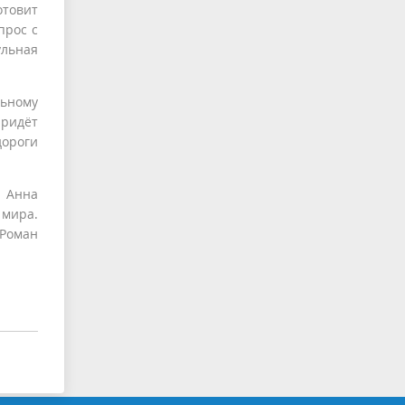
отовит
прос с
ульная
льному
придёт
дороги
и Анна
 мира.
 Роман