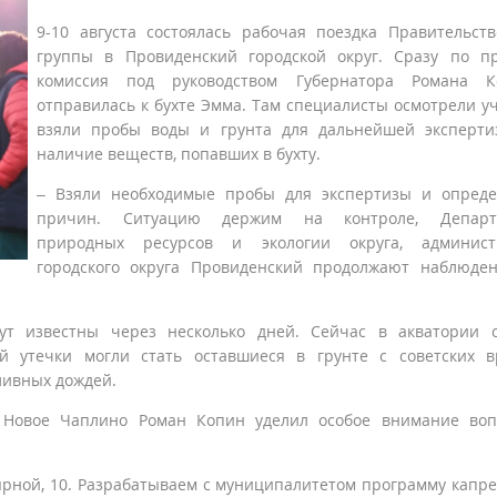
9-10 августа состоялась рабочая поездка Правительст
группы в Провиденский городской округ. Сразу по п
комиссия под руководством Губернатора Романа К
отправилась к бухте Эмма. Там специалисты осмотрели уч
взяли пробы воды и грунта для дальнейшей эксперти
наличие веществ, попавших в бухту.
– Взяли необходимые пробы для экспертизы и опреде
причин. Ситуацию держим на контроле, Департ
природных ресурсов и экологии округа, админист
городского округа Провиденский продолжают наблюде
ут известны через несколько дней. Сейчас в акватории 
ой утечки могли стать оставшиеся в грунте с советских 
ливных дождей.
 Новое Чаплино Роман Копин уделил особое внимание воп
ярной, 10. Разрабатываем с муниципалитетом программу капр