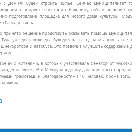
о с Дом.РФ будем строить жильё. Сейчас муниципалитет г
ровидения планируется построить больницу, сейчас решение во
ино подготовлена площадка для нового дома культуры. Мод
ил Глава региона.
ыло принято решение продолжить оказывать помощь муниципа
Туда уже доставили два бульдозера, в эту навигацию также 
а шнекоротора и автобуса. Это позволит улучшить содержание 
ериод.
речи с жителями, в которых участвовала Сенатор от Чукотк
награждение жителей к Международному дню коренных народов
ными грамотами и благодарностями 10 человек. Кроме того,
Юнармия».
а