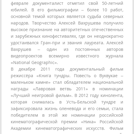
феврале документалист отметил свой 50-летний
юбилей. В его фильмографии – более 10 работ,
основной темой которых является судьба северных
народов. Творчество Алексей Вахрушева получило
высокое признание на авторитетных отечественных
и зарубежных кинофестивалях, где он неоднократно
удостаивался Гран-при и звания лауреата. Алексей
Вахрушев – один из постоянных авторов
видеопроектов всемирно известного журнала
«National Geographic».
В декабре 2011 года документальный фильм
режиссёра «Книга тундры. Повесть о Вуквукае –
маленьком камне» стал обладателем национальной
награды «Лавровая ветвь 2011» в номинации
«Лучший неигровой фильм». В 2012 году кинолента,
которая снималась в Усть-Бельской тундре и
зафиксировала жизнь оленевода и его семьи, стала
победителем в этой же номинации российской
кинематографической премии «Ника» Российской
Академии кинематографических искусств. Фильм