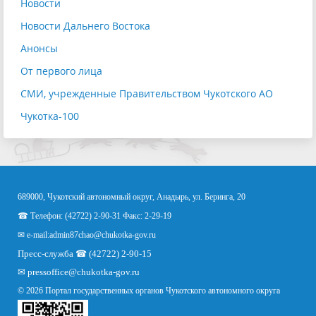
Новости
Новости Дальнего Востока
Анонсы
От первого лица
СМИ, учрежденные Правительством Чукотского АО
Чукотка-100
689000, Чукотский автономный округ, Анадырь, ул. Беринга, 20
☎ Телефон: (42722) 2-90-31 Факс: 2-29-19
✉ e-mail:
admin87chao@chukotka-gov.ru
Пресс-служба ☎ (42722) 2-90-15
✉
pressoffice
@chukotka-gov.ru
© 2026 Портал государственных органов Чукотского автономного округа