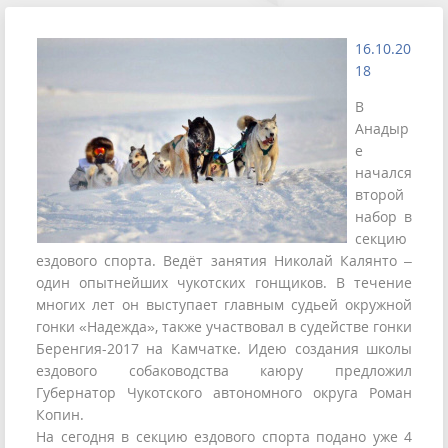
16.10.20
18
В
Анадыр
е
начался
второй
набор в
секцию
ездового спорта. Ведёт занятия Николай Калянто –
один опытнейших чукотских гонщиков. В течение
многих лет он выступает главным судьей окружной
гонки «Надежда», также участвовал в судействе гонки
Беренгия-2017 на Камчатке. Идею создания школы
ездового собаководства каюру предложил
Губернатор Чукотского автономного округа Роман
Копин.
На сегодня в секцию ездового спорта подано уже 4