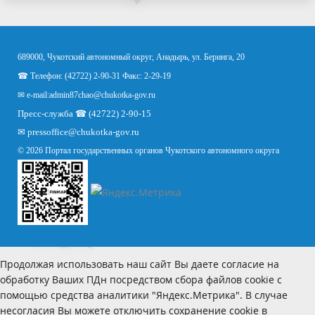
689000, Чукотский автономный округ, Анадырь, ул. Беринга, 20
☎ Телефон: (42722) 2-90-31 Факс: 2-29-19
✉ e-mail:
admin87chao@chukotka-gov.ru
Пресс-служба ☎ (42722) 2-90-15
✉
pressoffice
@chukotka-gov.ru
© 2026 Портал государственных органов Чукотского автономного округа
Продолжая использовать наш сайт Вы даете согласие на
обработку Ваших ПДн посредством сбора файлов cookie с
помощью средства аналитики "Яндекс.Метрика". В случае
несогласия Вы можете отключить сохранение cookie в