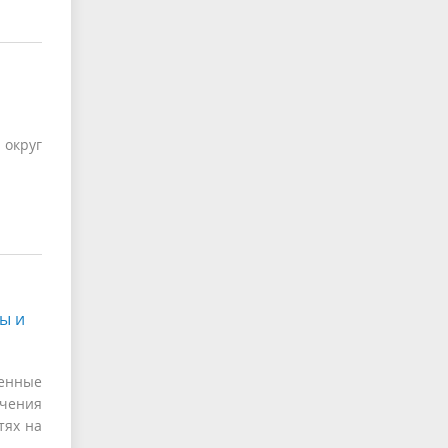
округ
ы и
енные
ачения
тях на