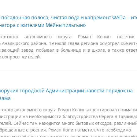
-посадочная полоса, чистая вода и капремонт ФАПа – ит
рнатора с жителями Мейныпильгыно
укотского автономного округа Роман Копин посетил
Анадырского района. 19 июля Глава региона осмотрел объект
вающий завод, побывал в больнице и в школе, а также отве
 вопросы жителей.
оручил городской Администрации навести порядок на
аама
тского автономного округа Роман Копин акцентировал вниман
истрации на необходимости благоустройства берега в Тавайва
телей. Сейчас там находится много бытовых отходов, различны
аброшенные строения. Роман Копин отметил, что необходимо
орные контейнеры, организовать во время путины ежедневный 