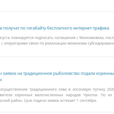
и получат по гигабайту бесплатного интернет-трафика
августа планируется подписать соглашение с Минкомсвязи, посл
 с операторами связи по реализации механизма субсидировани
яч заявок на традиционное рыболовство подали коренны
и
 осуществление традиционного лова в лососевую путину 202
авители коренных малочисленных народов Чукотки. По их 
ский район. Срок подачи заявок истекает 1 сентября.