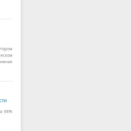
атором
ческом
тивная
сти
на 68%