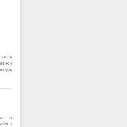
азная
авной
щадка,
да» в
района