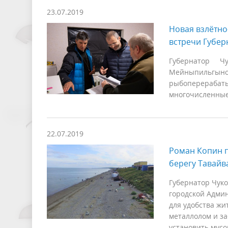
23.07.2019
Новая взлётно
встречи Губе
Губернатор Ч
Мейныпильгыно 
рыбоперерабаты
многочисленные
22.07.2019
Роман Копин п
берегу Тавайв
Губернатор Чуко
городской Админ
для удобства жи
металлолом и з
установить мус