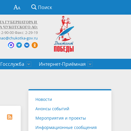
Поиск
ТА ГУБЕРНАТОРА И
А ЧУКОТСКОГО АО:
) 2-90-00 Факс: 2-29-19
hao@chukotka-gov.ru
Госслужба
Интернет-Приёмная
ти
ентров
приказы
Муниципальные образования
Федеральные органы власти
Приоритетные направления
Объявления, конкурсы, заявки
От первого лица
Профессиональное развитие
Оставить обращение (обратная связь)
государственных гражданских
Бизнесу
Новости
служащих Чукотского автономного
Анонсы событий
округа
Мероприятия и проекты
Информационные сообщения