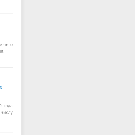
е чего
я.
е
0 года
числу