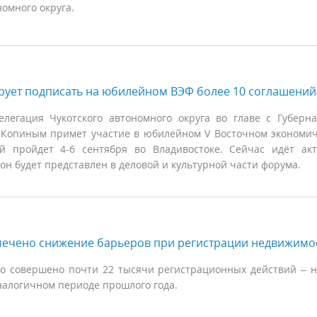
номного округа.
рует подписать на юбилейном ВЭФ более 10 соглашений
легация Чукотского автономного округа во главе с Губерн
 Копиным примет участие в юбилейном V Восточном экономи
й пройдет 4-6 сентября во Владивостоке. Сейчас идёт ак
ион будет представлен в деловой и культурной части форума.
мечено снижение барьеров при регистрации недвижимо
о совершено почти 22 тысячи регистрационных действий – 
налогичном периоде прошлого года.