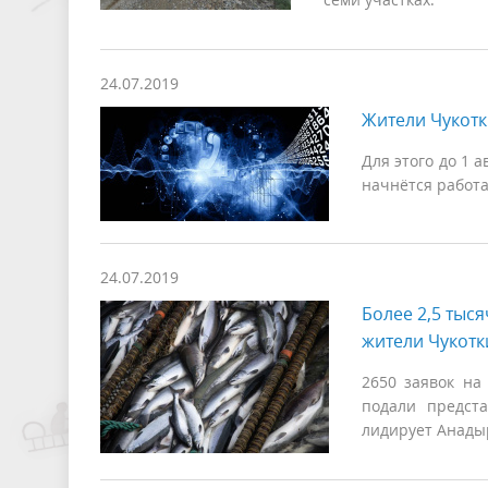
24.07.2019
Жители Чукотк
Для этого до 1 
начнётся работа
24.07.2019
Более 2,5 тыс
жители Чукотк
2650 заявок на
подали предст
лидирует Анадыр