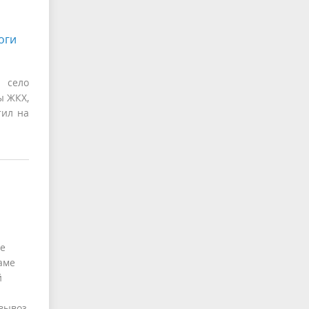
оги
 село
ы ЖКХ,
тил на
ие
аме
й
вывоз