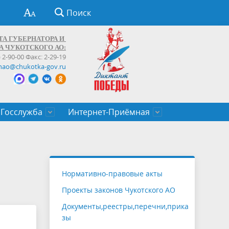
Поиск
ТА ГУБЕРНАТОРА И
А ЧУКОТСКОГО АО:
) 2-90-00 Факс: 2-29-19
hao@chukotka-gov.ru
Госслужба
Интернет-Приёмная
ти
ентров
приказы
Муниципальные образования
Федеральные органы власти
Приоритетные направления
Объявления, конкурсы, заявки
От первого лица
Профессиональное развитие
Оставить обращение (обратная связь)
государственных гражданских
Бизнесу
Нормативно-правовые акты
служащих Чукотского автономного
Проекты законов Чукотского АО
округа
Документы,реестры,перечни,прика
зы