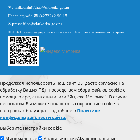
✉ e-mail:
admin87chao@chukotka-gov.ru
Пресс-служба ☎ (42722) 2-90-15
✉
pressoffice
@chukotka-gov.ru
© 2026 Портал государственных органов Чукотского автономного округа
Продолжая использовать наш сайт Вы даете согласие на
обработку Ваших ПДн посредством сбора файлов cookie с
помощью средства аналитики "Яндекс.Метрика". В случае
несогласия Вы можете отключить сохранение cookie в
настройках браузера. Подробнее в
Политике
конфиденциальности сайта.
Выберите настройки cookie
Минимальные
Аналитические/Функциональные