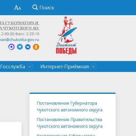
Поиск
ТА ГУБЕРНАТОРА И
А ЧУКОТСКОГО АО:
) 2-90-00 Факс: 2-29-19
hao@chukotka-gov.ru
Госслужба
Интернет-Приёмная
ти
ентров
приказы
Муниципальные образования
Федеральные органы власти
Приоритетные направления
Объявления, конкурсы, заявки
От первого лица
Профессиональное развитие
Оставить обращение (обратная связь)
государственных гражданских
Бизнесу
Постановления Губернатора
служащих Чукотского автономного
Чукотского автономного округа
округа
Постановления Правительства
Чукотского автономного округа
Распоряжения Губернатора