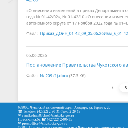
«О внесении изменений в приказ Департамента обр
года № 01-42/02», № 01-42/10 «О внесении измене
автономного округа от 17 ноября 2022 года № 01-4
Файл:
Приказ_ДОиН_01-42_09_05.06.26Изм_в_01-42
05.06.2026
Постановление Правительства Чукотского ав
Файл:
№ 209 (1).docx
(37.3 Кб)
‹
3
689000, Чукотский автономный округ, Анадырь, ул. Беринга, 20
☎ Телефон: (42722) 2-90-31 Факс: 2-29-19
✉ e-mail:
admin87chao@chukotka-gov.ru
Пресс-служба ☎ (42722) 2-90-15
✉
pressoffice
@chukotka-gov.ru
© 2026 Портал государственных органов Чукотского автономного округа