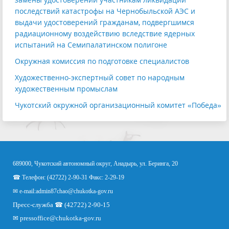
последствий катастрофы на Чернобыльской АЭС и
выдачи удостоверений гражданам, подвергшимся
радиационному воздействию вследствие ядерных
испытаний на Семипалатинском полигоне
Окружная комиссия по подготовке специалистов
Художественно-экспертный совет по народным
художественным промыслам
Чукотский окружной организационный комитет «Победа»
689000, Чукотский автономный округ, Анадырь, ул. Беринга, 20
☎ Телефон: (42722) 2-90-31 Факс: 2-29-19
✉ e-mail:
admin87chao@chukotka-gov.ru
Пресс-служба ☎ (42722) 2-90-15
✉
pressoffice
@chukotka-gov.ru