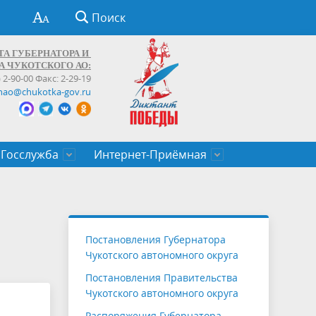
Поиск
ТА ГУБЕРНАТОРА И
А ЧУКОТСКОГО АО:
) 2-90-00 Факс: 2-29-19
hao@chukotka-gov.ru
Госслужба
Интернет-Приёмная
ти
ентров
приказы
Муниципальные образования
Федеральные органы власти
Приоритетные направления
Объявления, конкурсы, заявки
От первого лица
Профессиональное развитие
Оставить обращение (обратная связь)
государственных гражданских
Бизнесу
Постановления Губернатора
служащих Чукотского автономного
Чукотского автономного округа
округа
Постановления Правительства
Чукотского автономного округа
Распоряжения Губернатора